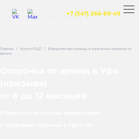
+7 (347) 266-69-49
ucpufa102@mail.ru
г.Уфа, ул. Менделеева, дом № 207
Главная
/
Услуги ЮЦП
/
Юридическая помощь в получении отсрочки от
армии
Отсрочка от армии в Уфе
(призыва)
от 6 до 12 месяцев
Юридическая помощь призывникам
в получении отсрочки в Уфе и РБ